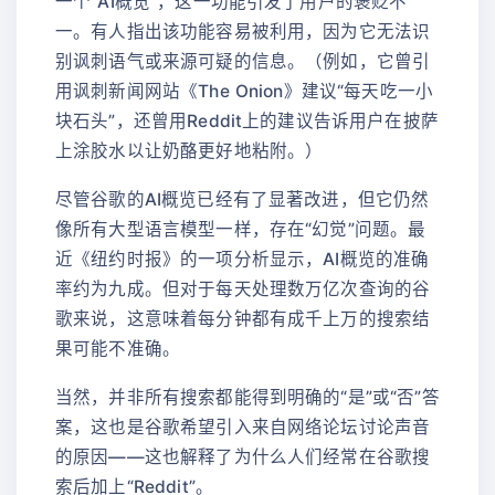
一个“AI概览”，这一功能引发了用户的褒贬不
一。有人指出该功能容易被利用，因为它无法识
别讽刺语气或来源可疑的信息。（例如，它曾引
用讽刺新闻网站《The Onion》建议“每天吃一小
块石头”，还曾用Reddit上的建议告诉用户在披萨
上涂胶水以让奶酪更好地粘附。）
尽管谷歌的AI概览已经有了显著改进，但它仍然
像所有大型语言模型一样，存在“幻觉”问题。最
近《纽约时报》的一项分析显示，AI概览的准确
率约为九成。但对于每天处理数万亿次查询的谷
歌来说，这意味着每分钟都有成千上万的搜索结
果可能不准确。
当然，并非所有搜索都能得到明确的“是”或“否”答
案，这也是谷歌希望引入来自网络论坛讨论声音
的原因——这也解释了为什么人们经常在谷歌搜
索后加上“Reddit”。