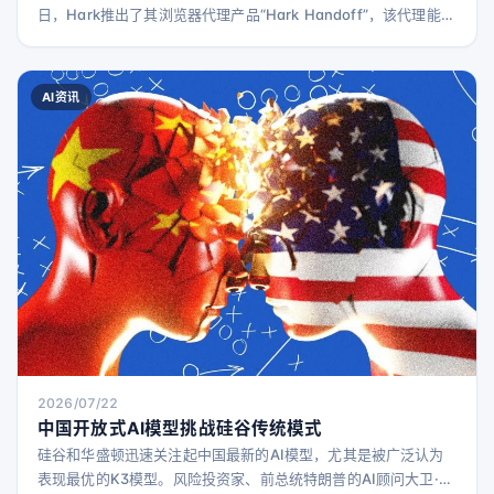
日，Hark推出了其浏览器代理产品“Hark Handoff”，该代理能够
高效利用浏览器完成各种任务。 该公司表示，Handoff能够轻松
访问没有官方API的网站，包括Target、Walmart、OpenTable
和LinkedIn。Handoff代理通过分析网站结构和视觉信息，判断
AI资讯
是否需要点击按钮或输入信息。 这一理念类似于此前推出的
2026/07/22
中国开放式AI模型挑战硅谷传统模式
硅谷和华盛顿迅速关注起中国最新的AI模型，尤其是被广泛认为
表现最优的K3模型。风险投资家、前总统特朗普的AI顾问大卫·萨