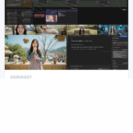
技
2026/03/27
本地AI视频生成新进展：利用LTX-2.3实现类似Sora
2的自动场景与剧情生成
2026年3月5日发布的LTX-2.3版本，在本地AI生成视频领域迈出
了重要一步。该版本支持同时生成对白、旁白、背景音乐和音
效，支持HD及全高清分辨率，视频最长可达20秒。 这让人不禁
想尝试能否制作出类似日本Sora 2的视频作品。Sora 2的核心在
于能够从简单的提示词自动生成多个场景、对白和音乐，连剧情
构思也实现自动化。要在本地复现这一点，LTX-2.3之前还需加入