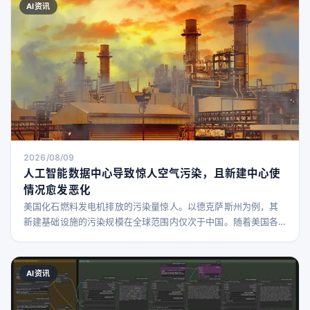
谷引起了共鸣，那里的人们普遍对普通公众似乎不关心他们最新
AI资讯
的技术热潮感到困惑。米勒在周三接受采访时表示，他是在一次
欧洲家庭旅行中半睡半醒时发的这条推文
2026/08/09
人工智能数据中心导致惊人空气污染，且新建中心使
情况愈发恶化
美国化石燃料发电机排放的污染量惊人。以德克萨斯州为例，其
新建基础设施的污染规模在全球范围内仅次于中国。随着美国各
地数据中心的不断增多，因电力需求加速增长而导致的排放问题
将愈发严重。 据《纽约时报》报道，美国目前至少有82个与数据
中心相关的燃气发电项目正在开发或处于提案阶段。这些设施规
AI资讯
模庞大，堪比公共电力发电厂，但它们由私营企业运营，发电主
要供给数据中心使用，而非普通民众。 这些私人发电机由大型科