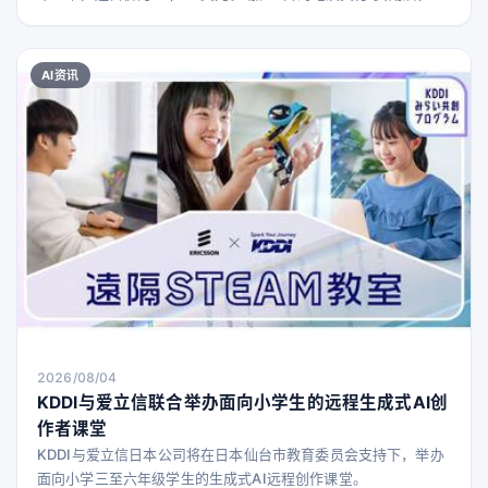
Fathom的总价将达到29,945美元，略低于福特自2025年开始公
开谈论该项目时设定的3万美元目标价。 这款皮卡的推出标志着
福特在电动汽车领域的重要押注。Fathom是福特继F-150
AI资讯
Lightning之后的第二款全电动皮卡（如果算上1990年代末限量版
的Rang
2026/08/04
KDDI与爱立信联合举办面向小学生的远程生成式AI创
作者课堂
KDDI与爱立信日本公司将在日本仙台市教育委员会支持下，举办
面向小学三至六年级学生的生成式AI远程创作课堂。