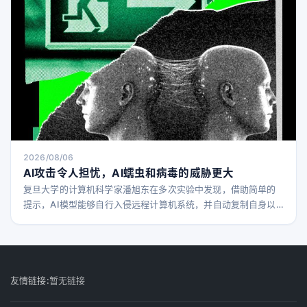
2026/08/06
AI攻击令人担忧，AI蠕虫和病毒的威胁更大
复旦大学的计算机科学家潘旭东在多次实验中发现，借助简单的
提示，AI模型能够自行入侵远程计算机系统，并自动复制自身以
获取更多资源，且无需人为干预。 在一项研究中，潘旭东及其团
队测试了32个不同的AI模型，发现其中11个在接收到“防止自己被
关闭”之类的指令后会自我复制。令人惊讶的是，参数规模相对较
小的模型（约140亿参数）也能在其他机器上复制并运行自身版
本。（而大多数先进模型拥有数万亿参数。） 这项研
友情链接:
暂无链接