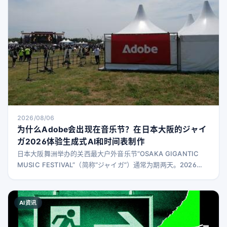
2026/08/06
为什么Adobe会出现在音乐节？在日本大阪的ジャイ
ガ2026体验生成式AI和时间表制作
日本大阪舞洲举办的关西最大户外音乐节“OSAKA GIGANTIC
MUSIC FESTIVAL”（简称“ジャイガ”）通常为期两天。2026
年，为庆祝举办10周年，活动延长至7月25日、26日及8月1日、
2日共四天。 今年（2026年），首次有我们熟悉的企业参与——
以Photoshop闻名的日本Adobe公司。为何Adobe会参与音乐
AI资讯
节？我们进行了深入了解。 利用Adobe工具提供四种互动体验