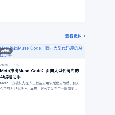
查看更多
AI资讯
2026/08/06
Meta推出Muse Code：面向大型代码库的
AI编程助手
Meta一直被认为在人工智能应用领域稍显落后，但如
今正努力迎头赶上。本周，该公司发布了一款面向程
序员的新型终端编码助手，旨在帮助处理大型软件代
码库中的复杂任务。 这款名为Muse Code的工具目
前处于测试阶段，Meta首席执行官马克·扎克伯格在
社交媒体上表示，Muse Code能够“完成大型代码库