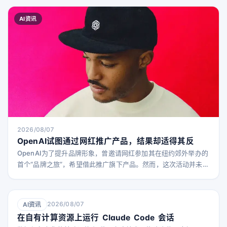
AI资讯
2026/08/07
OpenAI试图通过网红推广产品，结果却适得其反
OpenAI为了提升品牌形象，曾邀请网红参加其在纽约郊外举办的
首个“品牌之旅”，希望借此推广旗下产品。然而，这次活动并未带
来预期的热度，反而引发了强烈的负面反响。许多参与的网红被
网友批评为“出卖灵魂”的“卖身者”。 据The Verge报道，这些网
红被称为“创作者”，他们在活动中穿戴印有OpenAI标志的商品，
2026/08/07
AI资讯
享受自然环境，却很少真正介绍OpenAI的核心产品ChatGPT。
在自有计算资源上运行 Claude Code 会话
大多数发布的内容更像是