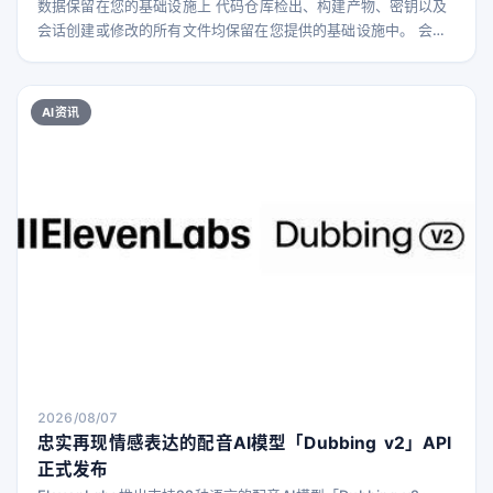
数据保留在您的基础设施上 代码仓库检出、构建产物、密钥以及
会话创建或修改的所有文件均保留在您提供的基础设施中。 会话
内容，包括提示、回复和工具结果（可能包含 Claude 读取的代
码），会发送到 Anthropic 进行推理处理，会话记录也会被存
储，以便您可以在任何设备上继续会话。 工作原理 使用自托管环
AI资讯
境时，您需要部署一组 runners。这些长期运行的进程会接收会
话请求，并为每个 会话启动一个
2026/08/07
忠实再现情感表达的配音AI模型「Dubbing v2」API
正式发布