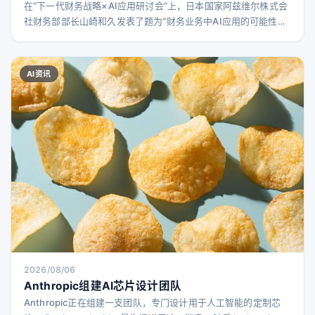
在“下一代财务战略×AI应用研讨会”上，日本国家阿兹维尔株式会
社财务部部长山崎和久发表了题为“财务业务中AI应用的可能性与
注意事项”的演讲。 随着经营环境的变化，财务部门正从传统的以
记录为中心的角色，向支持经营决策的信息提供功能转变。山崎
部长从外包、系统、自社财务三者的角色分工出发，梳理了业务
AI资讯
设计的思路，结合实际工作视角，详细解读了AI应用的潜力与风
险，以及下一代财务部门的未来形态。 VUCA时代
2026/08/06
Anthropic组建AI芯片设计团队
Anthropic正在组建一支团队，专门设计用于人工智能的定制芯