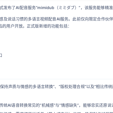
5月18日正式发布了AI配音服务“mimidub（ミミダブ）”，该服务
、情感及说话习惯的多语言视频配音AI服务。此前仅向限定合作
作品的用户开放。正式版新增的功能包括：
口
保持声质与情感的多语言转换”、“版权处理合规”以及“相比传统
传统AI语音转换常见的“机械感”与“情感缺失”，能够忠实还原