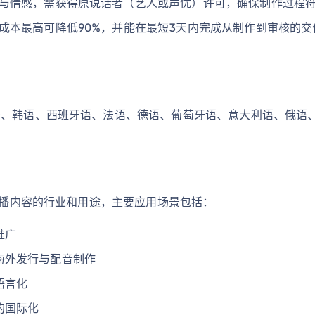
与情感，需获得原说话者（艺人或声优）许可，确保制作过程
成本最高可降低90%，并能在最短3天内完成从制作到审核的交
语、韩语、西班牙语、法语、德语、葡萄牙语、意大利语、俄语、
碍传播内容的行业和用途，主要应用场景包括：
推广
海外发行与配音制作
语言化
的国际化