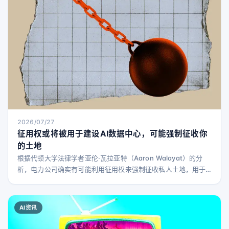
2026/07/27
征用权或将被用于建设AI数据中心，可能强制征收你
的土地
根据代顿大学法律学者亚伦·瓦拉亚特（Aaron Walayat）的分
析，电力公司确实有可能利用征用权来强制征收私人土地，用于
建设数据中心基础设施。 瓦拉亚特在《对话》杂志发表的新文章
中指出，美国佐治亚州和宾夕法尼亚州的电力公司正考虑使用征
用权——即政府在未征得土地所有者同意的情况下征收土地的权
AI资讯
力——来铺设更多输电线路，为数据中心供电。 如果土地所有者
拒绝电力公司的赔偿，电力公司可以请求地方政府以“