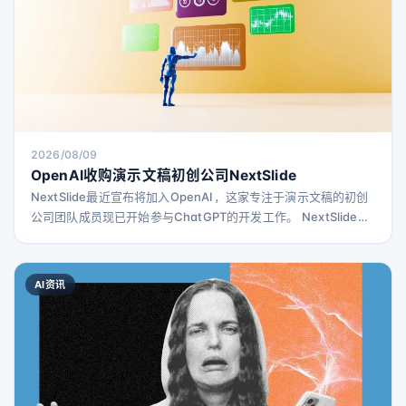
2026/08/09
OpenAI收购演示文稿初创公司NextSlide
NextSlide最近宣布将加入OpenAI，这家专注于演示文稿的初创
公司团队成员现已开始参与ChatGPT的开发工作。 NextSlide官
网上，创始人Ahmed Beshry介绍了他们的产品，称其能够将提
示、笔记、文档或研究内容转化为精美且可编辑的演示文稿。
Beshry表示，公司的最终目标是“让视觉交流更加普及，帮助更多
AI资讯
人清晰表达他们的想法”。因此，加入OpenAI后，团队将继续秉
持这一使命