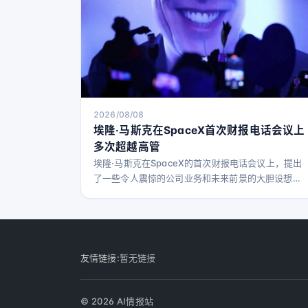
2026/08/08
埃隆·马斯克在SpaceX首次财报电话会议上
多次超越高管
埃隆·马斯克在SpaceX的首次财报电话会议上，提出
了一些令人震惊的公司业务和未来前景的大胆设想，
而他的高管们则不断试图将这些想法拉回现实——这
也预示着这家火箭发射、计算资源租赁和卫星通信公
司上市后将面临的局面。 这次电话会议于周二举行，
延续了马斯克多年来不断做出惊人承诺的传统，而他
的高管们则负责将这些承诺转化为投资者更易理解的
友情链接:
暂无链接
语言——这与特斯拉类似，TechCrunch近期分析显
示，这位全球首富
© 2026 AI情报站