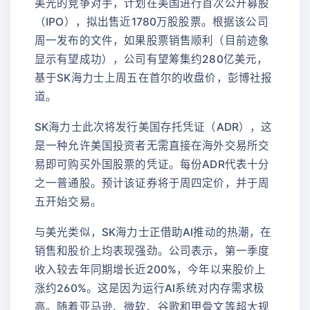
美光的竞争对手，计划在美国进行首次公开募股
（IPO），拟出售近1780万股股票。根据该公司
周一发布的文件，如果股票销售顺利（目前迹象
显示有望成功），公司有望筹集约280亿美元，
基于SK海力士上周五在首尔的收盘价，彭博社报
道。
SK海力士此次将发行美国存托凭证（ADR），这
是一种允许美国投资者无需直接在海外交易所交
易即可购买外国股票的凭证。每份ADR代表十分
之一普通股。预计该证券将于周四定价，并于周
五开始交易。
与美光类似，SK海力士正借助AI推动的热潮，在
销售和股价上均表现强劲。公司表示，第一季度
收入较去年同期增长近200%，今年以来股价上
涨约260%。这是因为运行AI系统对内存需求极
高。随着亚马逊、微软、谷歌和甲骨文等超大规