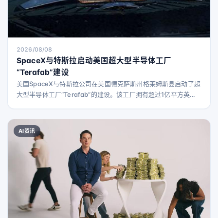
2026/08/08
SpaceX与特斯拉启动美国超大型半导体工厂
“Terafab”建设
美国SpaceX与特斯拉公司在美国德克萨斯州格莱姆斯县启动了超
大型半导体工厂“Terafab”的建设。该工厂拥有超过1亿平方英尺
（约929万平方米）的制造空间，是一个垂直整合型工厂，旨在满
足快速增长的人工智能计算需求。 预计两家公司未来所需的芯片
需求将超过1太瓦（TW），远远超过当前全球供应量。弥补这一
AI资讯
供需缺口是建立Terafab的主要原因。 该工厂将集成先进的逻辑
设备和存储设备的制造、封装及测