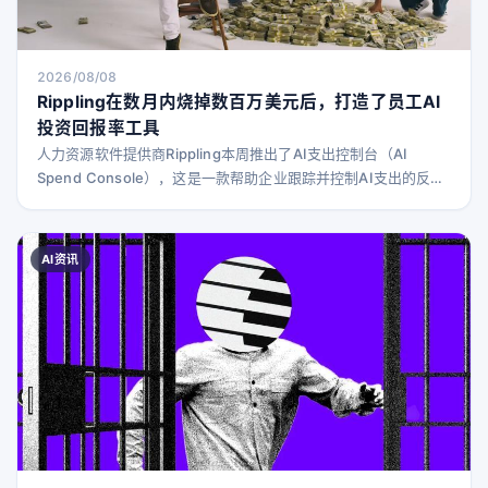
2026/08/08
Rippling在数月内烧掉数百万美元后，打造了员工AI
投资回报率工具
人力资源软件提供商Rippling本周推出了AI支出控制台（AI
Spend Console），这是一款帮助企业跟踪并控制AI支出的反
“tokenmaxxing”产品。该工具的一个亮点是能够映射出各个员
工、团队和岗位的AI花费情况，并判断他们是否真正提高了生产
力，还是仅仅产生了大量无效的AI输出。 公司承诺，这款工具能
AI资讯
显示“哪些工程师的AI支出较高，但他们的同事在代码审查中经常
要求他们返工”，这是