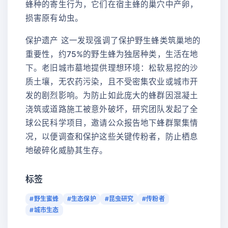
蜂种的寄生行为，它们在宿主蜂的巢穴中产卵，
损害原有幼虫。
保护遗产 这一发现强调了保护野生蜂类筑巢地的
重要性，约75%的野生蜂为独居种类，生活在地
下。老旧城市墓地提供理想环境：松软易挖的沙
质土壤，无农药污染，且不受密集农业或城市开
发的剧烈影响。为防止如此庞大的蜂群因混凝土
浇筑或道路施工被意外破坏，研究团队发起了全
球公民科学项目，邀请公众报告地下蜂群聚集情
况，以便调查和保护这些关键传粉者，防止栖息
地破碎化威胁其生存。
标签
#野生蜜蜂
#生态保护
#昆虫研究
#传粉者
#城市生态