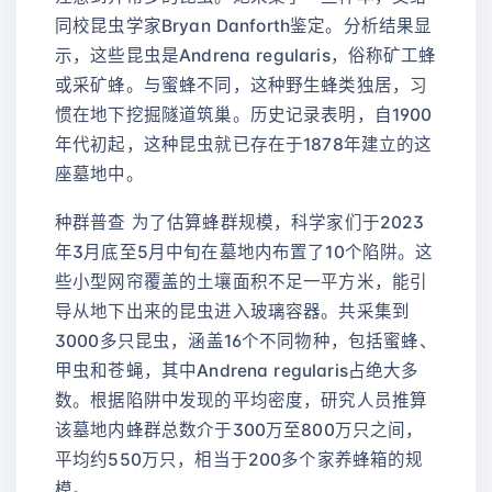
同校昆虫学家Bryan Danforth鉴定。分析结果显
示，这些昆虫是Andrena regularis，俗称矿工蜂
或采矿蜂。与蜜蜂不同，这种野生蜂类独居，习
惯在地下挖掘隧道筑巢。历史记录表明，自1900
年代初起，这种昆虫就已存在于1878年建立的这
座墓地中。
种群普查 为了估算蜂群规模，科学家们于2023
年3月底至5月中旬在墓地内布置了10个陷阱。这
些小型网帘覆盖的土壤面积不足一平方米，能引
导从地下出来的昆虫进入玻璃容器。共采集到
3000多只昆虫，涵盖16个不同物种，包括蜜蜂、
甲虫和苍蝇，其中Andrena regularis占绝大多
数。根据陷阱中发现的平均密度，研究人员推算
该墓地内蜂群总数介于300万至800万只之间，
平均约550万只，相当于200多个家养蜂箱的规
模。