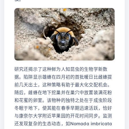
研究还揭示了这种鲜为人知昆虫的生物学新数
据。陷阱显示雄蜂在四月初的首批暖日比雌蜂提
前几天出土，这种策略有助于最大化交配机会。
随后，雌蜂在地下挖巢并在巢穴中放置装满花粉
和花蜜的卵室。该物种的独特之处在于成虫阶段
冬眠于地下，使其能在春季早期迅速活跃，恰好
与康奈尔大学附近苹果园的开花时间同步。监测
还发现复杂的生态动态，如Nomada imbricata