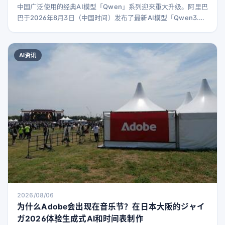
中国广泛使用的经典AI模型「Qwen」系列迎来重大升级。阿里巴
巴于2026年8月3日（中国时间）发布了最新AI模型「Qwen3.8-
Max」，其参数规模达到2.4万亿（2.4T）。预计下周将开放
Qwen3.8-Max的权重，同时还将发布小型版本「Qwen3.8-
27B」的开放权重。 通过QwenCloud API使用该模型的价格
AI资讯
为：输入每百万令牌2美元（约314日元），输出每百万令牌6美
元（约9
2026/08/06
为什么Adobe会出现在音乐节？在日本大阪的ジャイ
ガ2026体验生成式AI和时间表制作