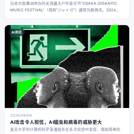
日本大阪舞洲举办的关西最大户外音乐节“OSAKA GIGANTIC
MUSIC FESTIVAL”（简称“ジャイガ”）通常为期两天。2026
年，为庆祝举办10周年，活动延长至7月25日、26日及8月1日、
2日共四天。 今年（2026年），首次有我们熟悉的企业参与——
以Photoshop闻名的日本Adobe公司。为何Adobe会参与音乐
AI资讯
节？我们进行了深入了解。 利用Adobe工具提供四种互动体验
2026/08/06
AI攻击令人担忧，AI蠕虫和病毒的威胁更大
复旦大学的计算机科学家潘旭东在多次实验中发现，借助简单的