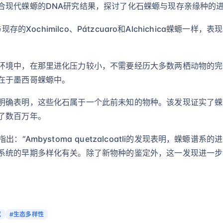
合现代蝾螈的DNA研究结果，探讨了化石蝾螈与现存亲缘种的
li与现存的Xochimilco、Pátzcuaro和Alchichica蝾螈
环境中，在那里进化压力较小，不需要经历大多数两栖动物的完
在于墨西哥蝾螈中。
明确表明，这些化石属于一个此前未知的物种。该发现证实了蝾
了数百万年。
：“Ambystoma quetzalcoatli的发现表明，蝾螈
系统的早期多样化有关。除了新物种的鉴定外，这一发现进一步
究
#生态多样性