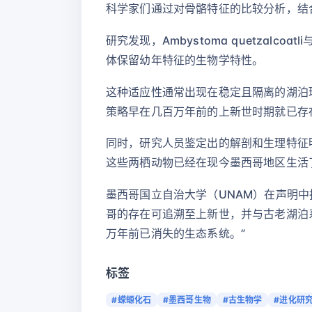
科学家们通过对骨骼特征的比较分析，结
研究发现，Ambystoma quetzalcoat
体保留幼年特征的生物学特性。
这种适应性通常出现在稳定且隔离的湖泊
策略早在几百万年前的上新世时期就已存
同时，研究人员鉴定出的解剖和生理特征
这些两栖动物已经在现今墨西哥地区生活
墨西哥国立自治大学（UNAM）在声明中指出
哥的存在可追溯至上新世，并与古老湖泊
万年前已消失的生态系统。”
标签
#蝾螈化石
#墨西哥生物
#古生物学
#进化研