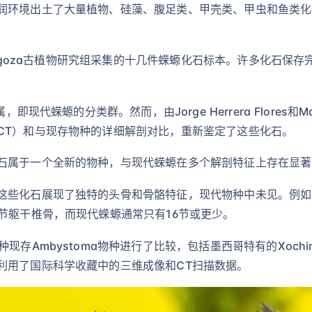
润环境出土了大量植物、硅藻、腹足类、甲壳类、甲虫和鱼类化
aragoza古植物研究组采集的十几件蝾螈化石标本。许多化石
蝾螈的分类群。然而，由Jorge Herrera Flores和María Pa
CT）和与现存物种的详细解剖对比，重新鉴定了这些化石。
石属于一个全新的物种，与现代蝾螈在多个解剖特征上存在显著
这些化石展现了独特的头骨和骨骼特征，现代物种中未见。例如
节躯干椎骨，而现代蝾螈通常只有16节或更少。
Ambystoma物种进行了比较，包括墨西哥特有的Xochimilco
利用了国际科学收藏中的三维成像和CT扫描数据。