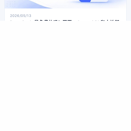
2026/05/13
DeepSeek 是免费的吗？网页、App、API 和本地部
署费用一文讲透
DeepSeek 聊天免费，但并不是“全场通吃”的免费：网页和手机
端日常对话零费用，API 按 Token 计费，本地部署虽然模型可免
费获取，却要自己掏硬件和运维的钱。搞清楚这三种用法，才能
避免踩坑。
AI教程