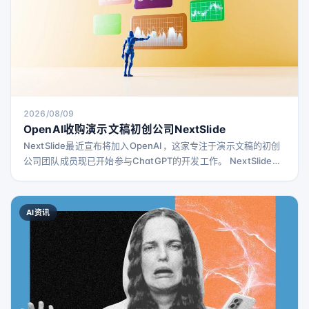
2026/08/09
OpenAI收购演示文稿初创公司NextSlide
NextSlide最近宣布将加入OpenAI，这家专注于演示文稿的初创
公司团队成员现已开始参与ChatGPT的开发工作。 NextSlide官
网上，创始人Ahmed Beshry介绍了他们的产品，称其能够将提
示、笔记、文档或研究内容转化为精美且可编辑的演示文稿。
Beshry表示，公司的最终目标是“让视觉交流更加普及，帮助更多
AI资讯
人清晰表达他们的想法”。因此，加入OpenAI后，团队将继续秉
持这一使命