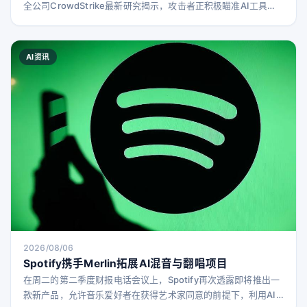
全公司CrowdStrike最新研究揭示，攻击者正积极瞄准AI工具
链，窃取访问凭证，深入目标环境，窃取敏感数据，甚至破坏目
标文件和系统，同时不断寻找掩盖痕迹的新手段。 研究人员在调
查AI软件供应链攻击时发现了一种蠕虫病毒。CrowdStrike反对
AI资讯
手工作高级副总裁Adam Meyers表示，公司尚未将该活动归因于
特定攻击者，但这符合攻击者如T
2026/08/06
Spotify携手Merlin拓展AI混音与翻唱项目
在周二的第二季度财报电话会议上，Spotify再次透露即将推出一
款新产品，允许音乐爱好者在获得艺术家同意的前提下，利用AI