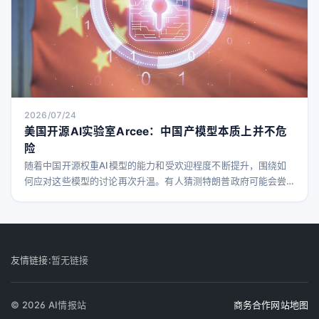
2026/07/24
美国开源AI实验室Arcee：中国产模型本质上并不危
险
随着中国开源权重AI模型的能力和受欢迎程度不断提升，围绕如
何应对这些模型的讨论再次升温。有人猜测特朗普政府可能会尝
试禁止这些模型，尽管目前尚未采取实际行动。同时，专有模型
的开发者，尤其是OpenAI和Anthropic，对此表现出越来越多的
担忧。 像Moonshot AI的Kimi K3和阿里巴巴的Qwen这样的开
源权重模型，在推理成本上远低于美国大型实验室的闭源模型。
人们担心这些模型可能带来某种
友情链接:
暂无链接
© 2026 AI情报站
商务合作
网站地图