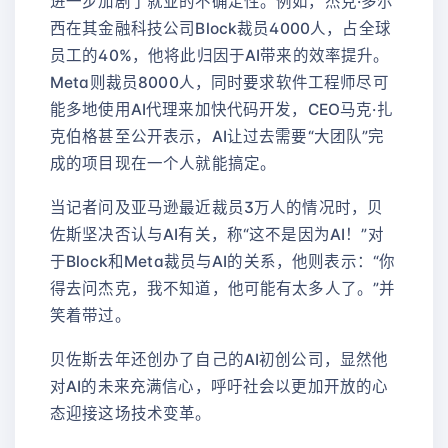
进一步加剧了就业的不确定性。例如，杰克·多尔
西在其金融科技公司Block裁员4000人，占全球
员工的40%，他将此归因于AI带来的效率提升。
Meta则裁员8000人，同时要求软件工程师尽可
能多地使用AI代理来加快代码开发，CEO马克·扎
克伯格甚至公开表示，AI让过去需要“大团队”完
成的项目现在一个人就能搞定。
当记者问及亚马逊最近裁员3万人的情况时，贝
佐斯坚决否认与AI有关，称“这不是因为AI！”对
于Block和Meta裁员与AI的关系，他则表示：“你
得去问杰克，我不知道，他可能有太多人了。”并
笑着带过。
贝佐斯去年还创办了自己的AI初创公司，显然他
对AI的未来充满信心，呼吁社会以更加开放的心
态迎接这场技术变革。