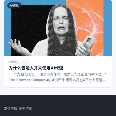
Beshry表示，公司的最终目标是“让视觉交流更加普及，帮助更多
AI资讯
人清晰表达他们的想法”。因此，加入OpenAI后，团队将继续秉
持这一使命
2026/08/09
为什么普通人并未使用AI代理
“一个大胆的观点……难道不奇怪吗，居然没人真正使用AI代理，”
The Browser Company的CEO乔什·米勒本周在X平台上写道。
“理论上，这项技术已经准备好彻底改变我们的工作和生活方
式……但遗憾的是，普通大众根本不在意。” 米勒的这一观点在硅
谷引起了共鸣，那里的人们普遍对普通公众似乎不关心他们最新
的技术热潮感到困惑。米勒在周三接受采访时表示，他是在一次
欧洲家庭旅行中半睡半醒时发的这条推文
友情链接:
暂无链接