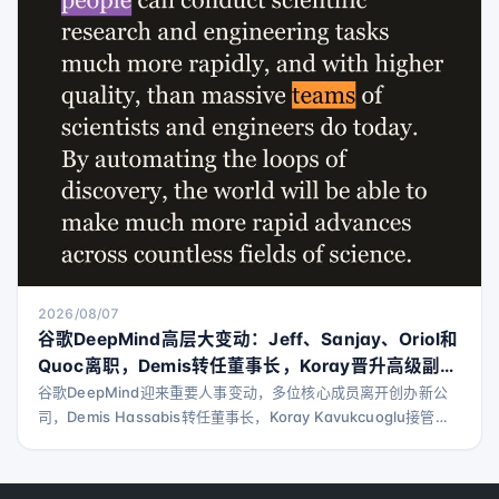
2026/08/07
谷歌DeepMind高层大变动：Jeff、Sanjay、Oriol和
Quoc离职，Demis转任董事长，Koray晋升高级副总
裁——GDM究竟发生了什么？
谷歌DeepMind迎来重要人事变动，多位核心成员离开创办新公
司，Demis Hassabis转任董事长，Koray Kavukcuoglu接管日
常运营，标志着DeepMind进入新阶段。