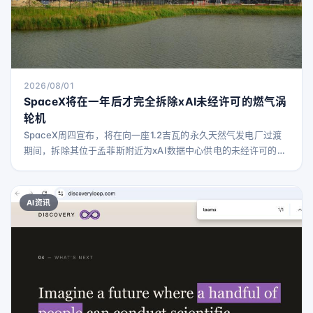
2026/08/01
SpaceX将在一年后才完全拆除xAI未经许可的燃气涡
轮机
SpaceX周四宣布，将在向一座1.2吉瓦的永久天然气发电厂过渡
期间，拆除其位于孟菲斯附近为xAI数据中心供电的未经许可的燃
气涡轮机。 不过，这些涡轮机要到2027年7月才会被完全拆除。
SpaceX表示，目前正在运行69台燃气涡轮机为Colossus数据中
心供电，其中许多已经运行了数月。NAACP和南方环境法律中心
AI资讯
已就xAI使用未经许可的涡轮机提起诉讼。 SpaceX于今年2月收
购了xAI。在其首