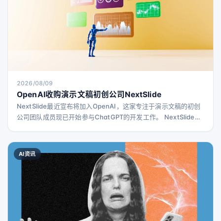
2026/08/09
OpenAI收购演示文稿初创公司NextSlide
NextSlide最近宣布将加入OpenAI，这家专注于演示文稿的初创
公司团队成员现已开始参与ChatGPT的开发工作。 NextSlide官
网上，创始人Ahmed Beshry介绍了他们的产品，称其能够将提
示、笔记、文档或研究内容转化为精美且可编辑的演示文稿。
Beshry表示，公司的最终目标是“让视觉交流更加普及，帮助更多
AI资讯
人清晰表达他们的想法”。因此，加入OpenAI后，团队将继续秉
持这一使命