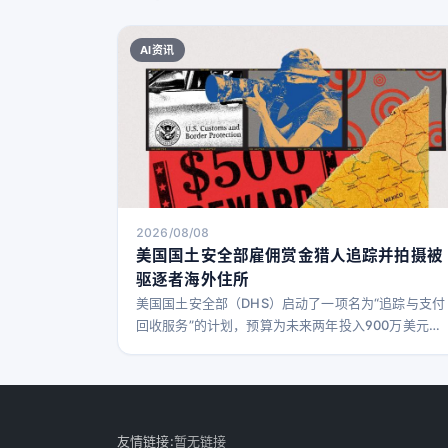
AI资讯
2026/08/08
美国国土安全部雇佣赏金猎人追踪并拍摄被
驱逐者海外住所
美国国土安全部（DHS）启动了一项名为“追踪与支付
回收服务”的计划，预算为未来两年投入900万美元，
旨在通过“商业数据验证和实地观察服务”确认被驱逐
者的居住地。该计划允许使用住宅照片作为有效证
据，其他可接受的证据还包括水电账单、雇佣记录、
法院文件，或在被驱逐者去世时提供死亡证明。 美国
政府还会接受其他“相关且可信”的文件。承包商需向
友情链接:
暂无链接