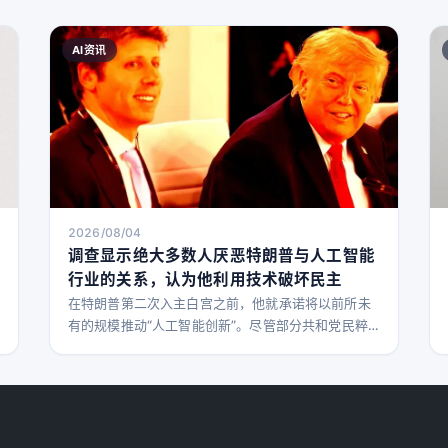
AI资讯
2026/08/04
调查显示绝大多数人厌恶特朗普与人工智能
行业的关系，认为他利用技术破坏民主
在特朗普第二次入主白宫之前，他就承诺将以前所未
有的规模推动“人工智能创新”。尽管部分共和党民粹
派对此表示不满，这位亿万富翁总统很快兑现了承
诺，与人工智能巨头如OpenAI CEO萨姆·奥特曼
（Sam Altman）建立密切关系，并承诺彻底改革美
国电网，以满足日益增长的人工智能数据中心需求。
如今，距离他第二个任期已过去一年半，越来越多的