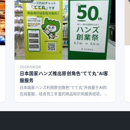
2026/08/06
日本国家ハンズ推出原创角色“てて丸”AI客
服服务
日本国家ハンズ利用原创角色“てて丸”开启基于AI的
在线客服，结合员工丰富的商品知识和服务经验，提
升客户购物体验。