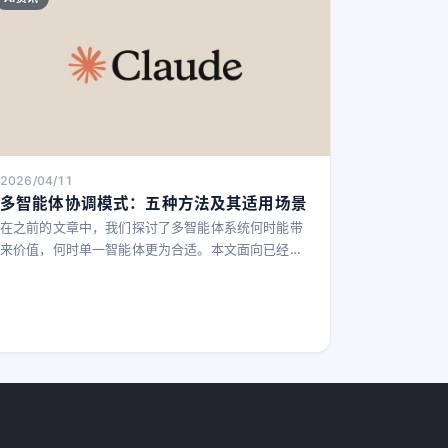
2026/04/11
多智能体协调模式：五种方法及其适用场景
在之前的文章中，我们探讨了多智能体系统何时能带
来价值，何时单一智能体更为合适。本文面向已经决
定采用多智能体系统的团队，帮助他们选择最适合自
己问题的协调模式。 我们发现团队常常根据听起来复
杂的方案来选择模式，而非根据实际问题需求。我们
建议从最简单的可行模式开始，观察其不足之处，再
逐步演进。本文将介绍五种模式的机制与局限： 生
成-验证模式：适用于对输出质量要求极高且有明确评
估标准的场景 协调者-子智能