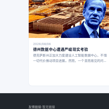
2026/08/06
德州数据中心遭遇严峻现实考验
德克萨斯州正加大力度建设人工智能数据中心，不惜
一切代价推动项目进展。然而，一个显而易见的问题
却让建设计划陷入停滞：该州电网严重不足，无法支
撑如此庞大的新设施需求。 据《德州论坛报》报道，
州长格雷格·阿博特周一宣布暂停所有新数据中心的审
批。这并非对全国范围内日益增长的两党反对声音的
直接回应，而是为了给监管机构时间审计如何将新数
据中心安全接入德州电网，避免电网崩溃。 阿博特在
声明中表示：“我们的首要任
友情链接:
暂无链接