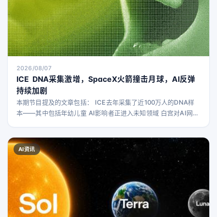
2026/08/07
ICE DNA采集激增，SpaceX火箭撞击月球，AI反弹
持续加剧
本期节目提及的文章包括： ICE去年采集了近100万人的DNA样
本——其中包括年幼儿童 AI影响者正进入未知领域 白宫对AI网络
安全框架保持保密 AI黑客攻击令人担忧，AI蠕虫和病毒将更具威
胁 SpaceX猎鹰9号火箭撞击月球事件无人预料 数据中心如何影
响美国政治 你可以在Bluesky关注Brian
AI资讯
Barrett（@brbarrett）、Zoë Schiffer（@Zoëschiffer）、L