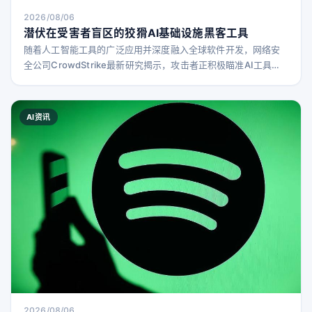
2026/08/06
潜伏在受害者盲区的狡猾AI基础设施黑客工具
随着人工智能工具的广泛应用并深度融入全球软件开发，网络安
全公司CrowdStrike最新研究揭示，攻击者正积极瞄准AI工具
链，窃取访问凭证，深入目标环境，窃取敏感数据，甚至破坏目
标文件和系统，同时不断寻找掩盖痕迹的新手段。 研究人员在调
查AI软件供应链攻击时发现了一种蠕虫病毒。CrowdStrike反对
AI资讯
手工作高级副总裁Adam Meyers表示，公司尚未将该活动归因于
特定攻击者，但这符合攻击者如T
2026/08/06