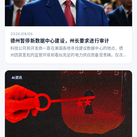
2026/08/06
德州暂停新数据中心建设，州长要求进行审计
科技公司和开发商一直在美国各地寻找建设数据中心的地点，德
州因其宽松的监管环境和看似充足的电力供应而备受青睐。仅次
于弗吉尼亚州，德州拥有美国第二多的数据中心。 然而，即使是
德州也面临压力。州长格雷格·阿博特周一宣布，所有新的数据中
心项目必须接受德州公共事业委员会（PUCT）和州电网运营商
AI资讯
——德州电力可靠性委员会（ERCOT）的审计。 今年，ERCOT
的电网接入排队项目数量大幅增长。今年一月，ERCO