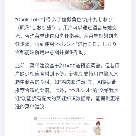
“Cook Talk”中引入了虚拟角色“九十九しおり”
（昵称“しおり酱”），用户可以通过语音与她交
流，咨询菜单建议和烹饪指导。从菜单规划到烹
饪步骤，再到使用“ヘルシオ”进行烹饪，しおり
酱都能理解用户意图并提供帮助。
此前，菜单建议基于约1400道预设菜谱，但若用
户缺少相应食材则不便。新机型支持用户输入冰
箱中剩余的食材，如“鸡肉和洋葱”等，AI将据此
推荐合适的菜谱。此外，“ヘルシオ”的“交给我烹
饪”功能拥有庞大的烹饪知识数据库，能提供更精
准的菜单建议。