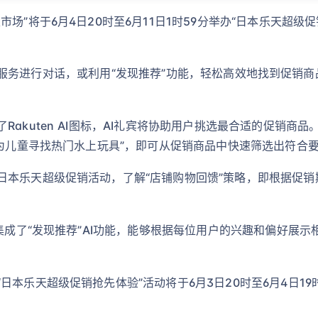
场”将于6月4日20时至6月11日1时59分举办“日本乐天超级
的AI礼宾服务进行对话，或利用“发现推荐”功能，轻松高效地找到
Rakuten AI图标，AI礼宾将协助用户挑选最合适的促销商
“为儿童寻找热门水上玩具”，即可从促销商品中快速筛选出符合
日本乐天超级促销活动，了解“店铺购物回馈”策略，即根据促
还集成了“发现推荐”AI功能，能够根据每位用户的兴趣和偏好展
本乐天超级促销抢先体验”活动将于6月3日20时至6月4日19