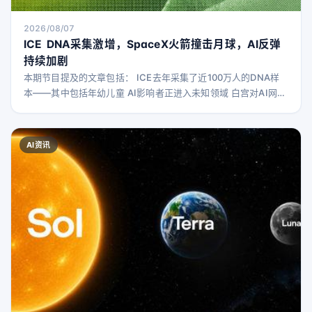
2026/08/07
ICE DNA采集激增，SpaceX火箭撞击月球，AI反弹
持续加剧
本期节目提及的文章包括： ICE去年采集了近100万人的DNA样
本——其中包括年幼儿童 AI影响者正进入未知领域 白宫对AI网络
安全框架保持保密 AI黑客攻击令人担忧，AI蠕虫和病毒将更具威
胁 SpaceX猎鹰9号火箭撞击月球事件无人预料 数据中心如何影
响美国政治 你可以在Bluesky关注Brian
AI资讯
Barrett（@brbarrett）、Zoë Schiffer（@Zoëschiffer）、L