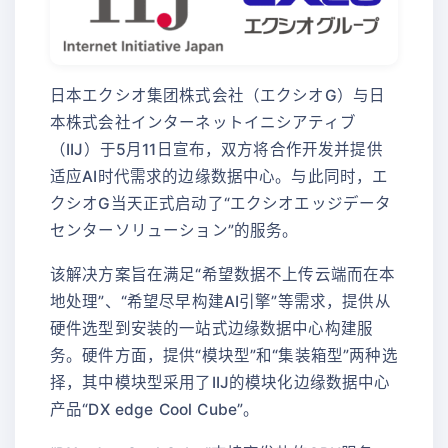
日本エクシオ集团株式会社（エクシオG）与日
本株式会社インターネットイニシアティブ
（IIJ）于5月11日宣布，双方将合作开发并提供
适应AI时代需求的边缘数据中心。与此同时，エ
クシオG当天正式启动了“エクシオエッジデータ
センターソリューション”的服务。
该解决方案旨在满足“希望数据不上传云端而在本
地处理”、“希望尽早构建AI引擎”等需求，提供从
硬件选型到安装的一站式边缘数据中心构建服
务。硬件方面，提供“模块型”和“集装箱型”两种选
择，其中模块型采用了IIJ的模块化边缘数据中心
产品“DX edge Cool Cube”。