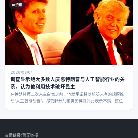
录、法院文件，或在被驱逐者去世时提供死亡证明。 美国政府还
AI资讯
会接受其他“相关且可信”的文件。承包商需向被追缴者递送一份由
美国政府批准、用英语和西班牙语印制的传单，列出美
2026/08/04
调查显示绝大多数人厌恶特朗普与人工智能行业的关
系，认为他利用技术破坏民主
在特朗普第二次入主白宫之前，他就承诺将以前所未有的规模推
动“人工智能创新”。尽管部分共和党民粹派对此表示不满，这位亿
万富翁总统很快兑现了承诺，与人工智能巨头如OpenAI CEO萨
姆·奥特曼（Sam Altman）建立密切关系，并承诺彻底改革美国
电网，以满足日益增长的人工智能数据中心需求。 如今，距离他
第二个任期已过去一年半，越来越多的美国人对总统迎合科技行
业感到厌烦。Upswing Resear
友情链接:
暂无链接