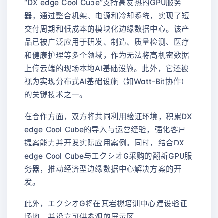
“DX edge Cool Cube”支持高发热的GPU服务
器，通过整合机架、电源和冷却系统，实现了短
交付周期和低成本的模块化边缘数据中心。该产
品已被广泛应用于研发、制造、质量检测、医疗
和健康护理等多个领域，作为无法将高机密数据
上传云端的现场本地AI基础设施。此外，它还被
视为实现分布式AI基础设施（如Watt-Bit协作）
的关键技术之一。
在合作方面，双方将共同利用验证环境，积累DX
edge Cool Cube的导入与运营经验，强化客户
提案能力并开发实际应用案例。同时，结合DX
edge Cool Cube与エクシオG采购的翻新GPU服
务器，推动经济型边缘数据中心解决方案的开
发。
此外，エクシオG将在其岩槻培训中心建设验证
场地，并设立可供参观的展示区。