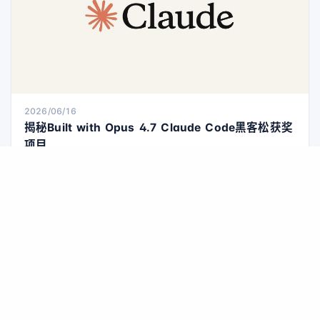
2026/06/16
揭秘Built with Opus 4.7 Claude Code黑客松获奖
项目
上周，我们在旧金山举办了最新的黑客松活动——Claude Build
Day，开发者们齐聚一堂，利用Claude Opus 4.8将创意付诸实
践。 在等待他们作品发布的同时，我们采访了Built with Opus
4.7黑客松的获奖者，了解他们的项目。这些项目涵盖了医学培
训、电子维修、计算机科学教育、互动游戏、家居维修和工厂维
AI资讯
护等多个领域。 祝贺所有获奖者和参与者！希望他们的创意能激
励更多人。