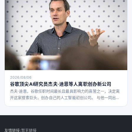
2026/08/06
谷歌顶尖AI研究员杰夫·迪恩等人离职创办新公司
杰夫·迪恩，谷歌任职时间最长且最具影响力的高管之一，决定离
开这家搜索巨头，创办自己的人工智能初创公司。 与他一同出任
联合创始人的还有几位谷歌的顶尖研究人员，包括资深工程师兼
高级研究员桑杰·格玛瓦特，谷歌大脑创始成员及关键AI研究员阮
国乐，以及谷歌DeepMind的高级研究科学家奥里奥尔·维尼亚尔
斯。据报道，迪恩将担任新公司的首席执行官。 他们共同创立了
Discovery Loop，这是一家公益性质
友情链接:
暂无链接