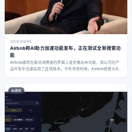
2026/08/08
Airbnb称AI助力加速功能发布，正在测试全新搜索功
能
Airbnb虽然在面向消费者的界面上逐步推出AI功能，但公司在产
品开发中迅速采用了这项技术。今年早些时候，Airbnb曾表示AI
已经编写了其60%的新代码。在最新的财报电话会议上，联合创
始人兼CEO布莱恩·切斯基表示，AI正帮助Airbnb以更快的速度开
发新功能。 切斯基指出，借助AI，公司从构想到最终发布功能的
AI资讯
时间缩短了60%。 “如今，我们的构建、测试和迭代速度比一年前
快得多。在一些关键项目上