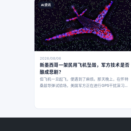
AI资讯
2026/08/06
新墨西哥一架民用飞机坠毁，军方技术是否
酿成悲剧？
但飞机一旦起飞，便遇到了麻烦。那天晚上，在怀特
桑兹导弹试验场，美国军方正在进行GPS干扰演习，
导致King Air飞机的飞行员——以及数百英里范围内
的其他人——无法使用现代导航系统。被迫回归几乎
未曾使用过的旧技术，医疗后送飞行员迷失方向，最
终撞上了山坡，机上无人幸免。 这起事故是美国首次
确认GPS干扰导致民用飞机坠毁的事件。但这只是全
球一系列干扰事件中的一例。如今天空的争夺比以往
任何时候都激烈，无