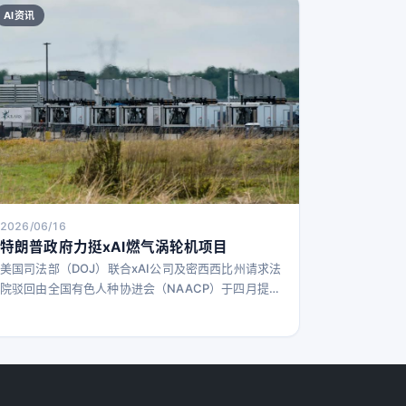
AI资讯
2026/06/16
特朗普政府力挺xAI燃气涡轮机项目
美国司法部（DOJ）联合xAI公司及密西西比州请求法
院驳回由全国有色人种协进会（NAACP）于四月提起
的诉讼。 NAACP指控xAI未遵守《清洁空气法》，在
其位于密西西比州南哈文的第二个数据中心
“Colossus 2”现场运行未获许可的天然气涡轮机，危
害公众健康。今年五月，NAACP申请临时禁令，要求
停止xAI运行这些涡轮机，称其无证运行“增加了哮喘