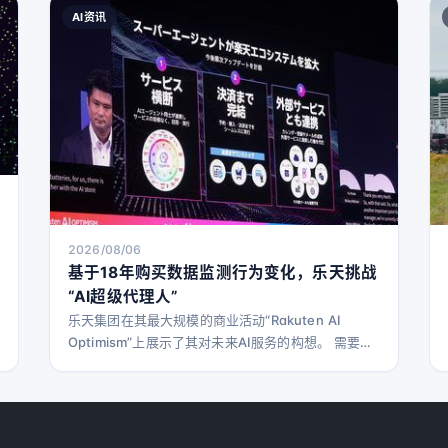
AI资讯
2026/08/06
基于18年购买数据监测行为变化，乐天挑战
“AI超级代理人”
乐天集团在其最大规模的商业活动“Rakuten AI
Optimism”上展示了其对未来AI服务的构想。 需要具
有人性化的AI 乐天集团董事长兼总裁三木谷浩史提出
了“AI与人类的差异在哪里”的问题。他指出，虽然人
脑拥有约800亿个神经元和超过2万亿个突触，电信号
在其中传递以实现思考和记忆，这与AI的网络结构表