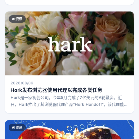
性化学习和兴趣建议。
AI资讯
2026/08/06
Hark发布浏览器使用代理以完成各类任务
Hark是一家初创公司，今年5月完成了7亿美元的A轮融资。近
日，Hark推出了其浏览器代理产品“Hark Handoff”，该代理能够
高效利用浏览器完成各种任务。 该公司表示，Handoff能够轻松
访问没有官方API的网站，包括Target、Walmart、OpenTable
和LinkedIn。Handoff代理通过分析网站结构和视觉信息，判断
AI资讯
是否需要点击按钮或输入信息。 这一理念类似于此前推出的