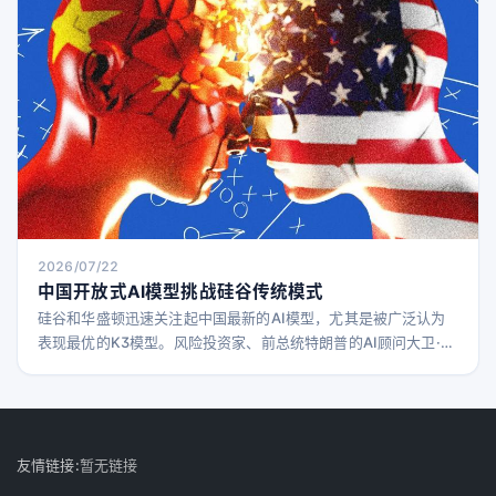
2026/07/22
中国开放式AI模型挑战硅谷传统模式
硅谷和华盛顿迅速关注起中国最新的AI模型，尤其是被广泛认为
表现最优的K3模型。风险投资家、前总统特朗普的AI顾问大卫·萨
克斯称Moonshot公司的模型表现“令人担忧”。本周早些时候，美
国商务部长斯科特·贝森特暗示可能对中国AI企业实施制裁。 周
三，白宫科技政策办公室主任迈克尔·克拉齐奥斯指控特朗普政府
掌握信息，称Moonshot AI在开发K3模型时“提炼了Anthropic的
Fable模型”，
友情链接:
暂无链接