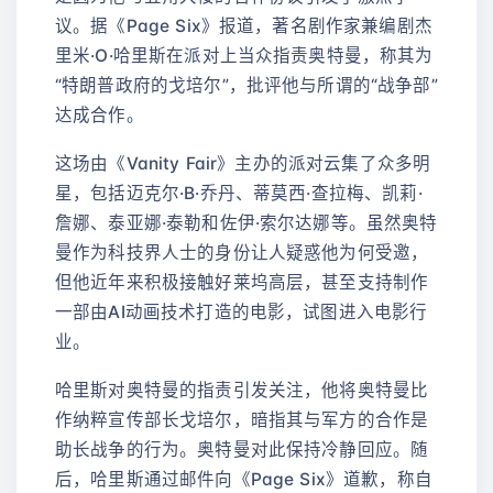
议。据《Page Six》报道，著名剧作家兼编剧杰
里米·O·哈里斯在派对上当众指责奥特曼，称其为
“特朗普政府的戈培尔”，批评他与所谓的“战争部”
达成合作。
这场由《Vanity Fair》主办的派对云集了众多明
星，包括迈克尔·B·乔丹、蒂莫西·查拉梅、凯莉·
詹娜、泰亚娜·泰勒和佐伊·索尔达娜等。虽然奥特
曼作为科技界人士的身份让人疑惑他为何受邀，
但他近年来积极接触好莱坞高层，甚至支持制作
一部由AI动画技术打造的电影，试图进入电影行
业。
哈里斯对奥特曼的指责引发关注，他将奥特曼比
作纳粹宣传部长戈培尔，暗指其与军方的合作是
助长战争的行为。奥特曼对此保持冷静回应。随
后，哈里斯通过邮件向《Page Six》道歉，称自