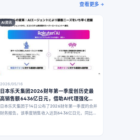
查看更多
AI资讯
2026/05/16
日本乐天集团2026财年第一季度创历史最
高销售额6436亿日元，借助AI代理强化生
态系统
日本乐天集团于14日公布了2026财年第一季度的合并
财务报告。该季度销售收入达到6436亿日元，同比增
长14.4%，创下第一季度历史最高纪录。Non-GAAP
营业利润为363亿日元，实现了自进入移动通信业务
（MNO）以来首次第一季度盈利。 乐天生态系统：“1