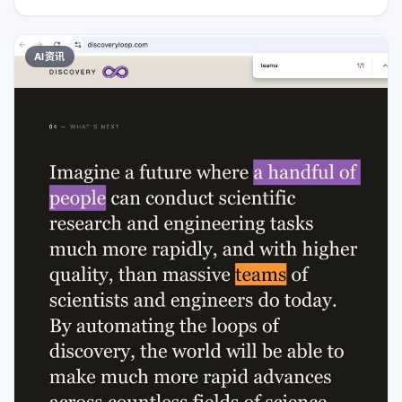
气涡轮机。 不过，这些涡轮机要到2027年7月才会被完全拆除。
SpaceX表示，目前正在运行69台燃气涡轮机为Colossus数据中
心供电，其中许多已经运行了数月。NAACP和南方环境法律中心
AI资讯
已就xAI使用未经许可的涡轮机提起诉讼。 SpaceX于今年2月收
购了xAI。在其首