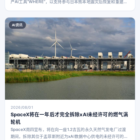
产AI工具“WHERE”，以支持参与日本熊本地震灾后恢复和重建工
作的企业及地方政府。 背景 灾害发生后，恢复与重建工作中，如
何快速且准确地共享现场信息，并据此制定下一步行动方案至关
重要。WHERE公司利用其掌握的卫星数据和AI技术构建的不动产
AI资讯
数据库，结合平时积累的土地、建筑及地理空间信息应用经验，
致力于通过技术力量助力承担恢复重建任
2026/08/01
SpaceX将在一年后才完全拆除xAI未经许可的燃气涡
轮机
SpaceX周四宣布，将在向一座1.2吉瓦的永久天然气发电厂过渡
期间，拆除其位于孟菲斯附近为xAI数据中心供电的未经许可的燃