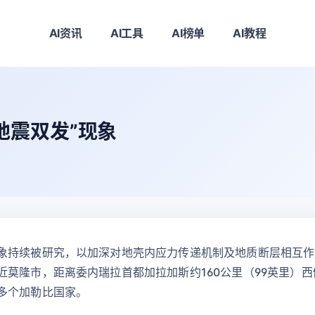
AI资讯
AI工具
AI榜单
AI教程
地震双发”现象
象持续被研究，以加深对地壳内应力传递机制及地质断层相互作
莫隆市，距离委内瑞拉首都加拉加斯约160公里（99英里）西侧
多个加勒比国家。