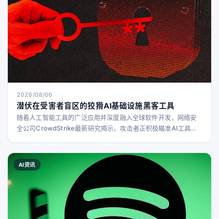
2026/08/06
潜伏在受害者盲区的狡猾AI基础设施黑客工具
随着人工智能工具的广泛应用并深度融入全球软件开发，网络安
全公司CrowdStrike最新研究揭示，攻击者正积极瞄准AI工具
链，窃取访问凭证，深入目标环境，窃取敏感数据，甚至破坏目
标文件和系统，同时不断寻找掩盖痕迹的新手段。 研究人员在调
查AI软件供应链攻击时发现了一种蠕虫病毒。CrowdStrike反对
AI资讯
手工作高级副总裁Adam Meyers表示，公司尚未将该活动归因于
特定攻击者，但这符合攻击者如T