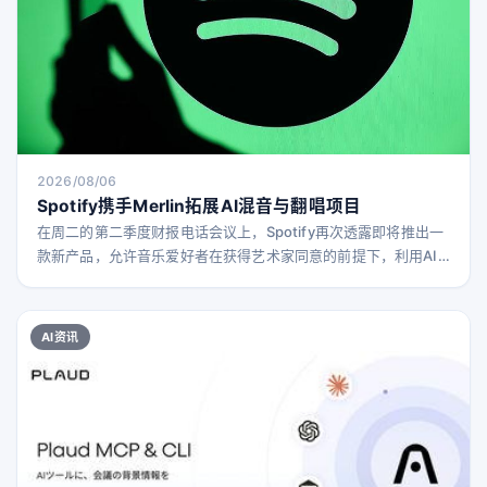
2026/08/06
Spotify携手Merlin拓展AI混音与翻唱项目
在周二的第二季度财报电话会议上，Spotify再次透露即将推出一
款新产品，允许音乐爱好者在获得艺术家同意的前提下，利用AI
技术制作艺术家作品的翻唱和混音版本。 公司还宣布，独立厂牌
和发行商的授权合作伙伴Merlin现已加入Universal Music
Group（UMG）共同推动这一AI音乐项目。此次合作将使Merlin
AI资讯
网络中超过3万个厂牌加入该产品，支持参与艺术家的粉丝制作翻
唱和混音作品。 S