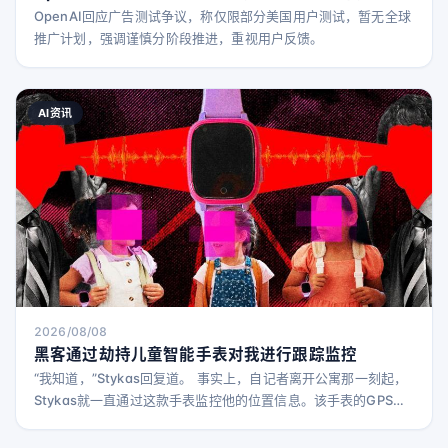
OpenAI回应广告测试争议，称仅限部分美国用户测试，暂无全球
推广计划，强调谨慎分阶段推进，重视用户反馈。
AI资讯
2026/08/08
黑客通过劫持儿童智能手表对我进行跟踪监控
“我知道，”Stykas回复道。 事实上，自记者离开公寓那一刻起，
Stykas就一直通过这款手表监控他的位置信息。该手表的GPS功
能本应让家长追踪孩子的位置，但该功能出现故障。然而，这款
可穿戴设备仍然捕捉并传输附近所有Wi-Fi网络的标识符到远程服