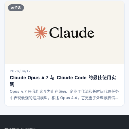
务器，使得Stykas能够准确定位记者在布鲁克林某条街区的具体
AI资讯
位置。 半小时后，当记者抵达WIRED位于曼哈顿的总部时，
Stykas劫持了手表中的一个功
2026/04/17
Claude Opus 4.7 与 Claude Code 的最佳使用实
践
Opus 4.7 是我们迄今为止在编码、企业工作流和长时间代理任务
中表现最强的通用模型。相比 Opus 4.6，它更善于处理模糊信
息，更擅长发现漏洞和代码审查，能够更可靠地跨会话保持上下
文，并且在较少指导的情况下也能推理解决模糊任务。 在我们的
发布公告中提到，两个主要变化——更新的分词器和在较长会话
后期更倾向于高强度思考——影响了令牌的使用。因此，从 Opus