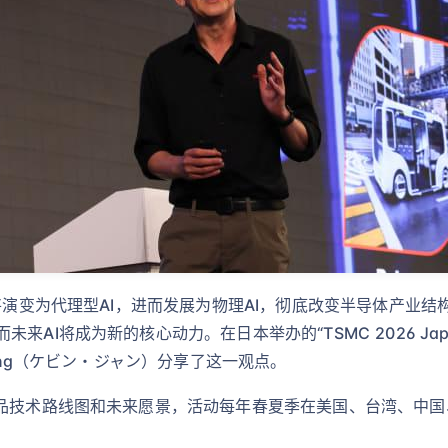
来将演变为代理型AI，进而发展为物理AI，彻底改变半导体产业
将成为新的核心动力。在日本举办的“TSMC 2026 Japan Te
hang（ケビン・ジャン）分享了这一观点。
品技术路线图和未来愿景，活动每年春夏季在美国、台湾、中国、