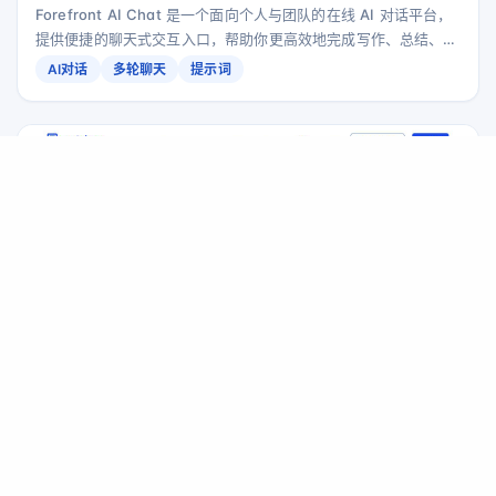
Forefront AI Chat 是一个面向个人与团队的在线 AI 对话平台，
提供便捷的聊天式交互入口，帮助你更高效地完成写作、总结、头
脑风暴与日常问答等任务。
AI对话
多轮聊天
提示词
Transkriptor：AI 音频转文字与会议纪要生成工具（支