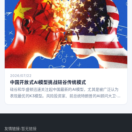
2026/07/22
中国开放式AI模型挑战硅谷传统模式
硅谷和华盛顿迅速关注起中国最新的AI模型，尤其是被广泛认为
表现最优的K3模型。风险投资家、前总统特朗普的AI顾问大卫·萨
克斯称Moonshot公司的模型表现“令人担忧”。本周早些时候，美
国商务部长斯科特·贝森特暗示可能对中国AI企业实施制裁。 周
三，白宫科技政策办公室主任迈克尔·克拉齐奥斯指控特朗普政府
掌握信息，称Moonshot AI在开发K3模型时“提炼了Anthropic的
Fable模型”，
友情链接:
暂无链接