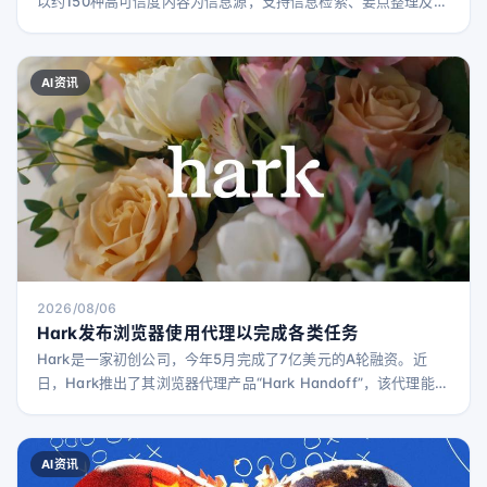
以约150种高可信度内容为信息源，支持信息检索、要点整理及个
性化学习和兴趣建议。
AI资讯
2026/08/06
Hark发布浏览器使用代理以完成各类任务
Hark是一家初创公司，今年5月完成了7亿美元的A轮融资。近
日，Hark推出了其浏览器代理产品“Hark Handoff”，该代理能够
高效利用浏览器完成各种任务。 该公司表示，Handoff能够轻松
访问没有官方API的网站，包括Target、Walmart、OpenTable
和LinkedIn。Handoff代理通过分析网站结构和视觉信息，判断
AI资讯
是否需要点击按钮或输入信息。 这一理念类似于此前推出的