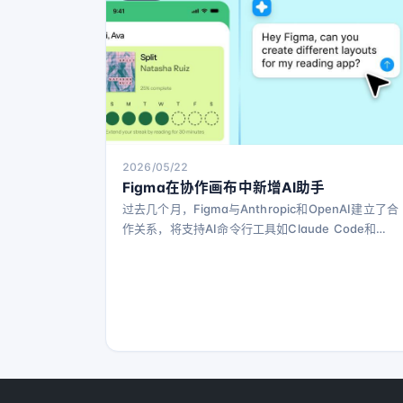
2026/05/22
Figma在协作画布中新增AI助手
过去几个月，Figma与Anthropic和OpenAI建立了合
作关系，将支持AI命令行工具如Claude Code和
Codex集成到其设计软件中。如今，Figma推出了自
家的AI智能助手，直接嵌入其协作画布中。 Figma表
示，用户可以通过自然语言文本指令，指导新的AI助
手生成新设计、编辑现有设计，或自动完成如生成设
计迭代等任务。用户甚至可以同时启动多个AI助手，
执行不同任务。 该公司称，这款A