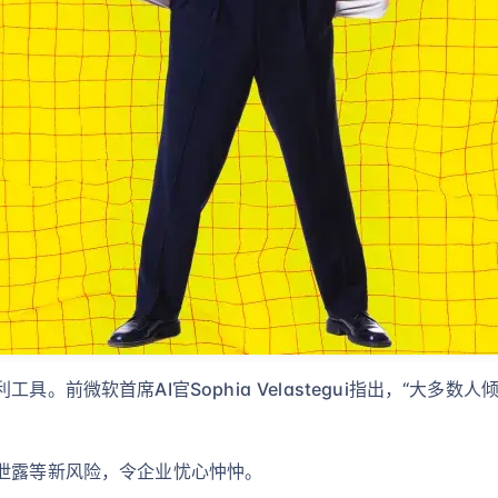
具。前微软首席AI官Sophia Velastegui指出，“大
据泄露等新风险，令企业忧心忡忡。