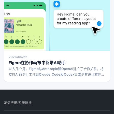
告诉TechCrunch，这笔交易金额超过1亿美元，约为Mirend
2026/05/22
Figma在协作画布中新增AI助手
过去几个月，Figma与Anthropic和OpenAI建立了合作关系，将
支持AI命令行工具如Claude Code和Codex集成到其设计软件
中。如今，Figma推出了自家的AI智能助手，直接嵌入其协作画
布中。 Figma表示，用户可以通过自然语言文本指令，指导新的
AI助手生成新设计、编辑现有设计，或自动完成如生成设计迭代
等任务。用户甚至可以同时启动多个AI助手，执行不同任务。 该
公司称，这款A
友情链接:
暂无链接