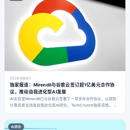
结婚，我暗地里不想。” 关系进行到第四年时，情况发生了变化。
到了2022年，Dean说“她让自
2026/08/07
独家报道：Mirendil与谷歌云签订超1亿美元合作协
议，推动自我进化型AI发展
AI实验室Mirendil已与谷歌云签署了一项多年合作协议，以获取
计算资源支持其自我进化型AI研究，TechCrunch独家获悉。 这
笔交易反映了AI行业的两大趋势：云计算巨头通过大规模基础设
施承诺吸引初创企业，而AI公司则尽可能多地锁定计算资源以保
障扩展需求。 Mirendil联合创始人兼CEO Behnam Neyshabur
AI资讯