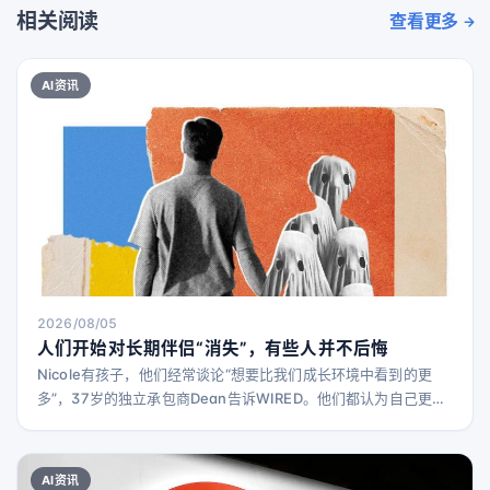
相关阅读
查看更多
AI资讯
2026/08/05
人们开始对长期伴侣“消失”，有些人并不后悔
Nicole有孩子，他们经常谈论“想要比我们成长环境中看到的更
多”，37岁的独立承包商Dean告诉WIRED。他们都认为自己更倾
向于灵性而非宗教，在心理、情感和身体上都很契合。最重要的
是，“我们几乎很少吵架，”他说，“可以谈论任何事情。” 他们最
终同居，甚至谈过结婚，尽管Dean说这是单方面的想法。“她想
AI资讯