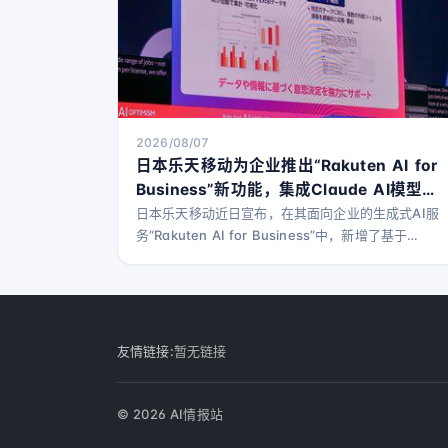
2026/08/07
日本乐天移动为企业推出“Rakuten AI for
Business”新功能，集成Claude AI模型提
升分析能力
日本乐天移动近日宣布，在其面向企业的生成式AI服
务“Rakuten AI for Business”中，新增了基于
Anthropic公司AI模型“Claude”的调研功能和数据分
析功能。 “Rakuten AI for Business”自2025年1月
起开始提供，旨在为企业用户提供强大的生成式AI支
持。此次更新将进一步助力企业从信息收集到基于数
据的决策全过程。 新增的调研功能能够从外部来源自
友情链接:
暂无链接
动收
© 2026 AI情报站