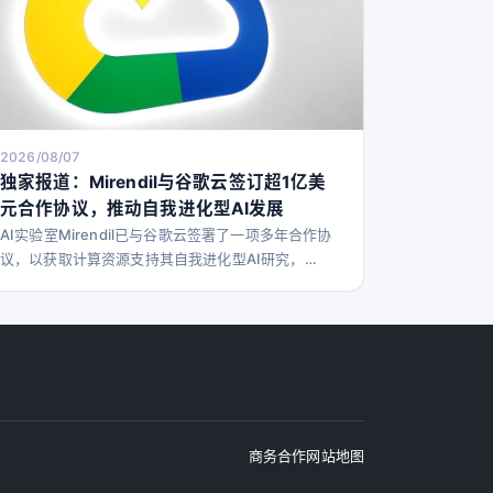
2026/08/07
独家报道：Mirendil与谷歌云签订超1亿美
元合作协议，推动自我进化型AI发展
AI实验室Mirendil已与谷歌云签署了一项多年合作协
议，以获取计算资源支持其自我进化型AI研究，
TechCrunch独家获悉。 这笔交易反映了AI行业的两
大趋势：云计算巨头通过大规模基础设施承诺吸引初
创企业，而AI公司则尽可能多地锁定计算资源以保障
扩展需求。 Mirendil联合创始人兼CEO Behnam
Neyshabur告诉TechCrunch，这笔交易金额超过1
亿美元，约为Mirend
商务合作
网站地图