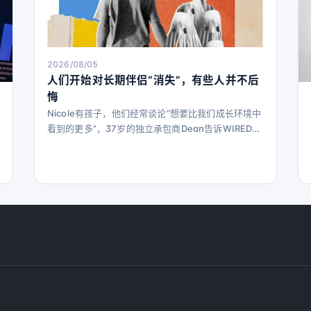
2026/08/05
人们开始对长期伴侣“消失”，有些人并不后
悔
Nicole有孩子，他们经常谈论“想要比我们成长环境中
看到的更多”，37岁的独立承包商Dean告诉WIRED。
他们都认为自己更倾向于灵性而非宗教，在心理、情
感和身体上都很契合。最重要的是，“我们几乎很少吵
架，”他说，“可以谈论任何事情。” 他们最终同居，甚
至谈过结婚，尽管Dean说这是单方面的想法。“她想
结婚，我暗地里不想。” 关系进行到第四年时，情况发
生了变化。到了2022年，Dean说“她让自