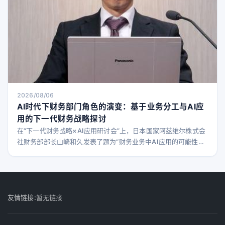
2026/08/06
AI时代下财务部门角色的演变：基于业务分工与AI应
用的下一代财务战略探讨
在“下一代财务战略×AI应用研讨会”上，日本国家阿兹维尔株式会
社财务部部长山崎和久发表了题为“财务业务中AI应用的可能性与
注意事项”的演讲。 随着经营环境的变化，财务部门正从传统的以
记录为中心的角色，向支持经营决策的信息提供功能转变。山崎
部长从外包、系统、自社财务三者的角色分工出发，梳理了业务
设计的思路，结合实际工作视角，详细解读了AI应用的潜力与风
险，以及下一代财务部门的未来形态。 VUCA时代
友情链接:
暂无链接