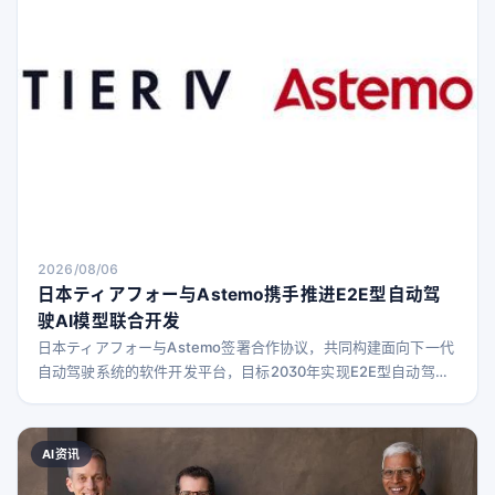
2026/08/06
日本ティアフォー与Astemo携手推进E2E型自动驾
驶AI模型联合开发
日本ティアフォー与Astemo签署合作协议，共同构建面向下一代
自动驾驶系统的软件开发平台，目标2030年实现E2E型自动驾驶
AI模型的量产应用。
AI资讯