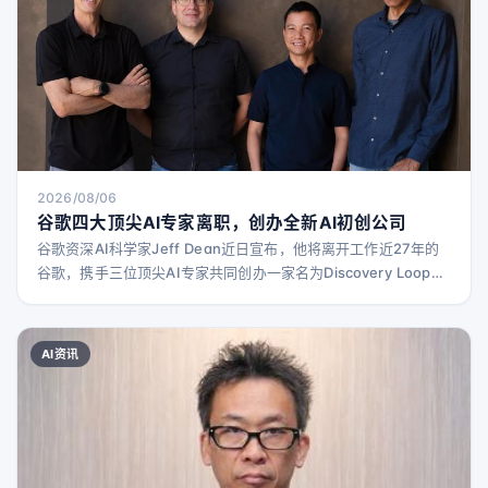
2026/08/06
谷歌四大顶尖AI专家离职，创办全新AI初创公司
谷歌资深AI科学家Jeff Dean近日宣布，他将离开工作近27年的
谷歌，携手三位顶尖AI专家共同创办一家名为Discovery Loop的
新公司。Dean表示，选择一个自己热衷且对世界有用的项目至关
重要，他的兴趣聚焦于“科学方法的自动化版本”。他解释道：“你
提出实验，实施所需步骤，评估实验，最终获得结果。”通过运行
AI资讯
成千上万次这样的自动化循环，Discovery Loop有望在科学、生
物学、芯片设