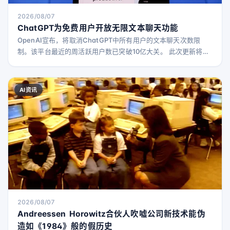
2026/08/07
ChatGPT为免费用户开放无限文本聊天功能
OpenAI宣布，将取消ChatGPT中所有用户的文本聊天次数限
制。该平台最近的周活跃用户数已突破10亿大关。 此次更新将由
全新的GPT-5.6 Luna模型驱动，免费用户和Go用户将默认使用
该模型，取代之前的GPT-5.5版本。 此外，免费和Go用户将获得
一个新的“思考”按钮，允许他们为复杂问题选择更高的推理能力。
AI资讯
OpenAI表示，文件、图片、语音和图像生成等功能仍将保持独立
的使用限制。 对于P
2026/08/07
Andreessen Horowitz合伙人吹嘘公司新技术能伪
造如《1984》般的假历史