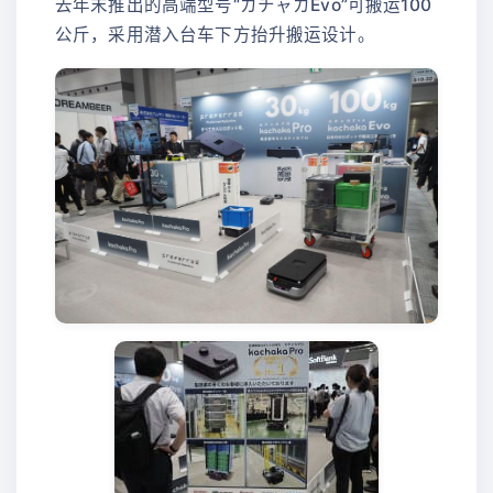
去年末推出的高端型号“カチャカEvo”可搬运100
公斤，采用潜入台车下方抬升搬运设计。